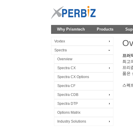
Why Prismtech
Products
Sup
Ov
Voxtex
Spectra
프러덕
Overview
최고의
프리즘
Spectra CX
품은 
Spectra CX Options
스펙트
Spectra CF
Spectra CDB
Spectra DTP
Options Matrix
Industry Solutions